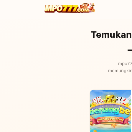
Temukan 
mpo777
memungkink