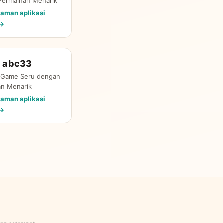
Permainan Menarik
laman aplikasi
 →
abc33
 Game Seru dengan
an Menarik
laman aplikasi
 →