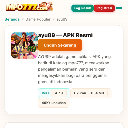
Log masuk
Registrasi
Beranda
/
Game Populer
/
ayu89
ayu89 — APK Resmi
Unduh Sekarang
AYU89 adalah game aplikasi APK yang
hadir di katalog mpo777, menawarkan
pengalaman bermain yang seru dan
mengasyikkan bagi para penggemar
game di Indonesia.
Versi
4.7.9
Ukuran
13.4 MB
49K+ unduhan