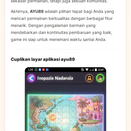
sekadar permainan, tetapi juga sebuah komunitas.
Akhirnya,
AYU89
adalah pilihan tepat bagi Anda yang
mencari permainan berkualitas dengan berbagai fitur
menarik. Dengan pengalaman bermain yang
mendebarkan dan kontinuitas pembaruan yang baik,
game ini siap untuk menemani waktu santai Anda.
Cuplikan layar aplikasi ayu89