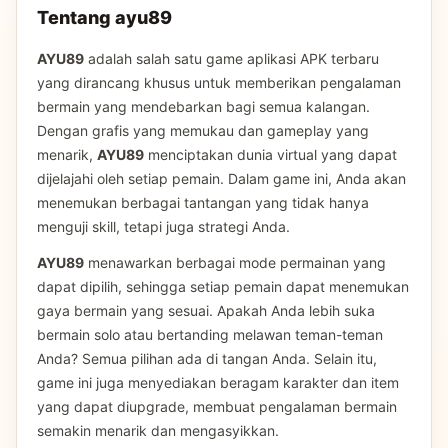
Tentang ayu89
AYU89
adalah salah satu game aplikasi APK terbaru
yang dirancang khusus untuk memberikan pengalaman
bermain yang mendebarkan bagi semua kalangan.
Dengan grafis yang memukau dan gameplay yang
menarik,
AYU89
menciptakan dunia virtual yang dapat
dijelajahi oleh setiap pemain. Dalam game ini, Anda akan
menemukan berbagai tantangan yang tidak hanya
menguji skill, tetapi juga strategi Anda.
AYU89
menawarkan berbagai mode permainan yang
dapat dipilih, sehingga setiap pemain dapat menemukan
gaya bermain yang sesuai. Apakah Anda lebih suka
bermain solo atau bertanding melawan teman-teman
Anda? Semua pilihan ada di tangan Anda. Selain itu,
game ini juga menyediakan beragam karakter dan item
yang dapat diupgrade, membuat pengalaman bermain
semakin menarik dan mengasyikkan.