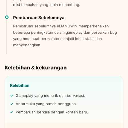
misi tambahan yang lebih menantang.
Pembaruan Sebelumnya
Pembaruan sebelumnya KIJANGWIN memperkenalkan
beberapa peningkatan dalam gameplay dan perbaikan bug
yang membuat permainan menjadi lebih stabil dan
menyenangkan.
Kelebihan & kekurangan
Kelebihan
Gameplay yang menarik dan bervariasi.
Antarmuka yang ramah pengguna.
Pembaruan berkala dengan konten baru.