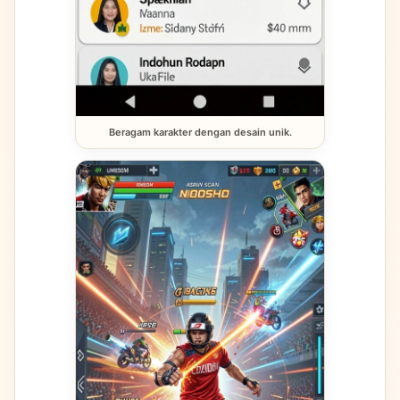
Beragam karakter dengan desain unik.