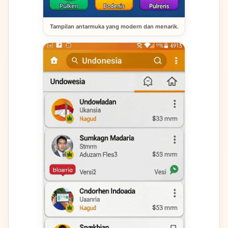
Tampilan antarmuka yang modern dan menarik.