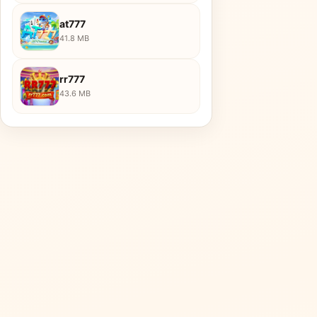
at777
41.8 MB
rr777
43.6 MB