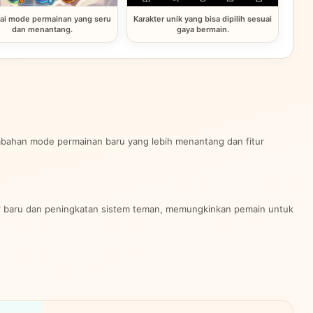
ai mode permainan yang seru
Karakter unik yang bisa dipilih sesuai
dan menantang.
gaya bermain.
ahan mode permainan baru yang lebih menantang dan fitur
baru dan peningkatan sistem teman, memungkinkan pemain untuk