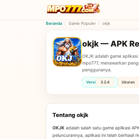
Beranda
/
Game Populer
/
okjk
okjk — APK R
OKJK adalah game aplikasi 
mpo777, menawarkan penga
penggunanya.
Versi
3.2.4
Ukuran
Tentang okjk
OKJK
adalah salah satu game aplikasi APK 
peluncurannya, aplikasi ini telah berhas