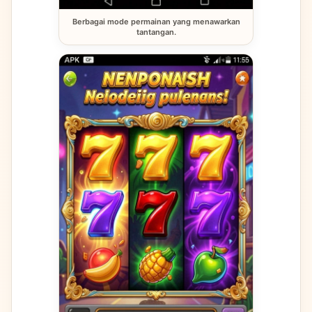
Berbagai mode permainan yang menawarkan
tantangan.