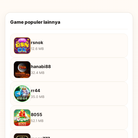
Game populer lainnya
rsnok
12.6 MB
hanabi88
32.4 MB
rr44
35.0 MB
8055
52.1 MB