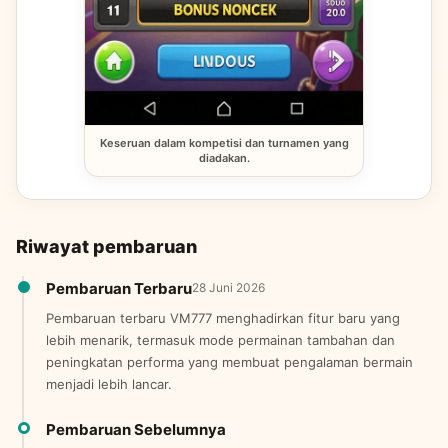
Keseruan dalam kompetisi dan turnamen yang
diadakan.
Riwayat pembaruan
Pembaruan Terbaru
28 Juni 2026
Pembaruan terbaru VM777 menghadirkan fitur baru yang
lebih menarik, termasuk mode permainan tambahan dan
peningkatan performa yang membuat pengalaman bermain
menjadi lebih lancar.
Pembaruan Sebelumnya