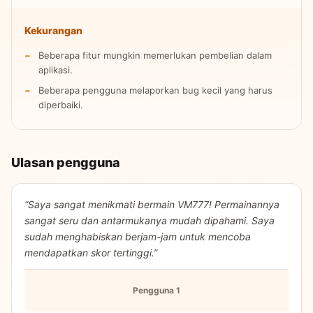
Kekurangan
Beberapa fitur mungkin memerlukan pembelian dalam
aplikasi.
Beberapa pengguna melaporkan bug kecil yang harus
diperbaiki.
Ulasan pengguna
“Saya sangat menikmati bermain VM777! Permainannya
sangat seru dan antarmukanya mudah dipahami. Saya
sudah menghabiskan berjam-jam untuk mencoba
mendapatkan skor tertinggi.”
Pengguna 1