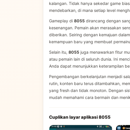
kalangan. Tidak hanya sekedar game bia
mendebarkan, di mana setiap level mengha
Gameplay di
8055
dirancang dengan sang
kesenangan. Pemain akan merasakan sensa
diberikan. Seiring dengan kemajuan dala
kemampuan baru yang membuat permaina
Selain itu,
8055
juga menawarkan fitur mu
atau pemain lain di seluruh dunia. Ini me
Anda dapat menunjukkan keterampilan berm
Pengembangan berkelanjutan menjadi sa
rutin, konten baru terus ditambahkan, m
yang fresh dan tidak monoton. Dengan si
mudah memahami cara bermain dan menikm
Cuplikan layar aplikasi 8055