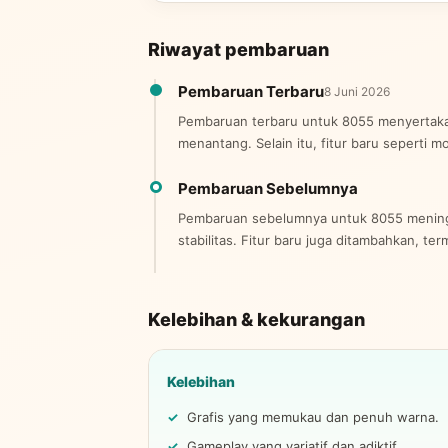
Riwayat pembaruan
Pembaruan Terbaru
8 Juni 2026
Pembaruan terbaru untuk 8055 menyertakan
menantang. Selain itu, fitur baru seperti
Pembaruan Sebelumnya
Pembaruan sebelumnya untuk 8055 meningk
stabilitas. Fitur baru juga ditambahkan, t
Kelebihan & kekurangan
Kelebihan
Grafis yang memukau dan penuh warna.
Gameplay yang variatif dan adiktif.