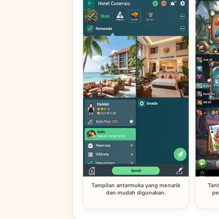
Tampilan antarmuka yang menarik
Tan
dan mudah digunakan.
pe