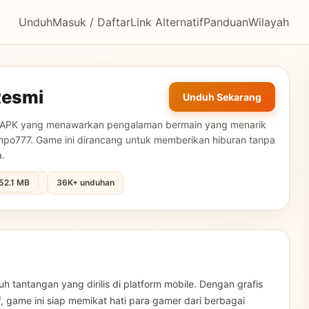
Unduh
Masuk / Daftar
Link Alternatif
Panduan
Wilayah
Resmi
Unduh Sekarang
i APK yang menawarkan pengalaman bermain yang menarik
mpo777. Game ini dirancang untuk memberikan hiburan tanpa
.
52.1 MB
36K+ unduhan
tantangan yang dirilis di platform mobile. Dengan grafis
game ini siap memikat hati para gamer dari berbagai