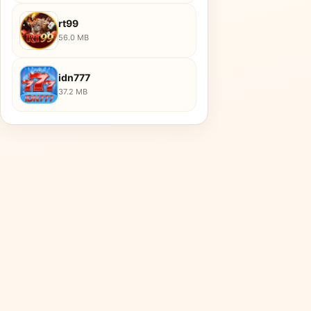
rt99
56.0 MB
idn777
37.2 MB