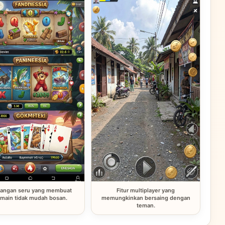
tangan seru yang membuat
Fitur multiplayer yang
main tidak mudah bosan.
memungkinkan bersaing dengan
teman.